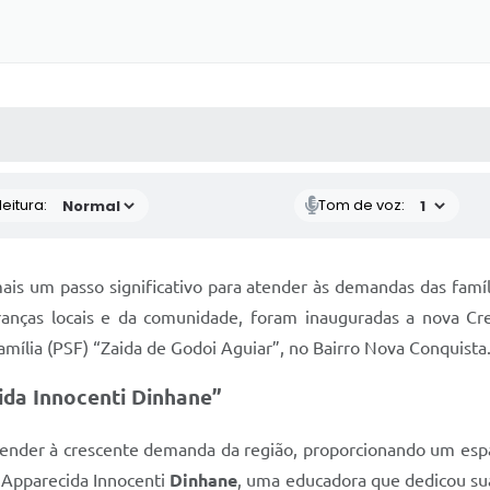
 MÍDIAS
RECEBA NOTÍCIAS
eitura:
Tom de voz:
ais um passo significativo para atender às demandas das famí
ranças locais e da comunidade, foram inauguradas a nova Cr
mília (PSF) “Zaida de Godoi Aguiar”, no Bairro Nova Conquista
ida Innocenti Dinhane”
atender à crescente demanda da região, proporcionando um espa
Apparecida Innocenti
Dinhane
, uma educadora que dedicou su