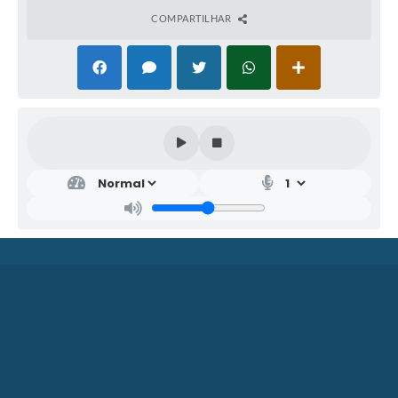
COMPARTILHAR
SEC
RET
ARI
A
MU
NIC
IPA
L DE
TUR
ISM
O
CLA
UDI
A
ZAP