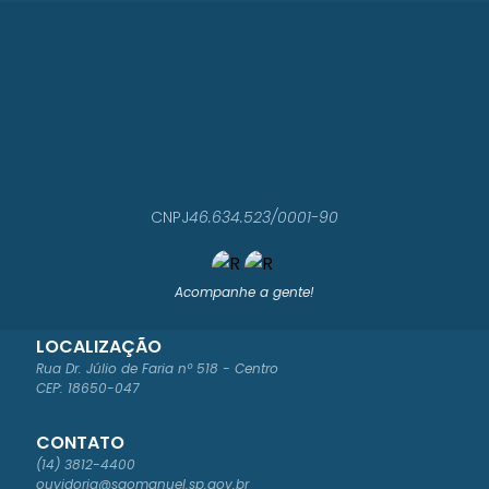
IPA
L DE
OB
RAS
,
PLA
NEJ
AM
ENT
O...
LUCI
CNPJ
46.634.523/0001-90
ANO
ROG
ÉRIO
LOR
ENZI
Acompanhe a gente!
NI
LOCALIZAÇÃO
Rua Dr. Júlio de Faria nº 518 - Centro
CEP: 18650-047
CONTATO
(14) 3812-4400
ouvidoria@saomanuel.sp.gov.br