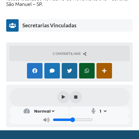
São Manuel – SP.
Secretarias Vinculadas
COMPARTILHAR
SEC
RET
ARI
A
MU
NIC