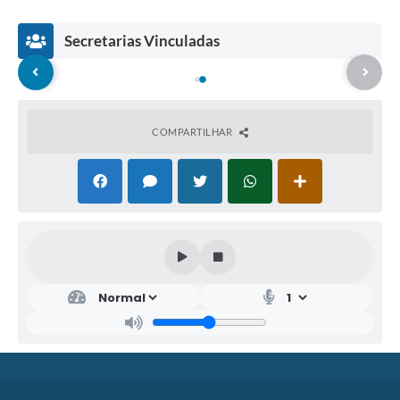
Secretarias Vinculadas
COMPARTILHAR
SEC
RET
ARI
A
MU
NIC
IPA
L DE