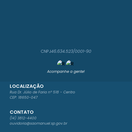
OB
RAS
,
PLA
NEJ
AM
ENT
O...
LUCI
ANO
CNPJ
46.634.523/0001-90
ROG
ÉRIO
LOR
ENZI
Acompanhe a gente!
NI
LOCALIZAÇÃO
Rua Dr. Júlio de Faria nº 518 - Centro
CEP: 18650-047
CONTATO
(14) 3812-4400
ouvidoria@saomanuel.sp.gov.br