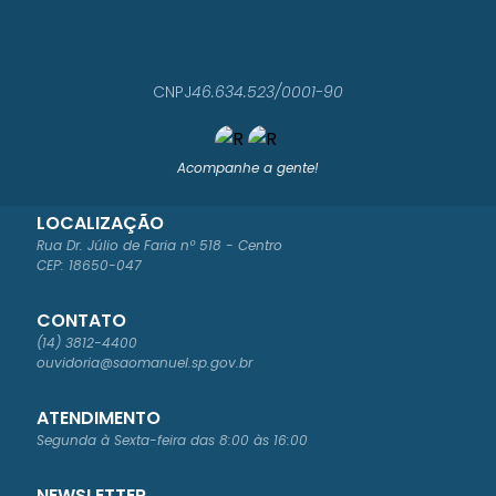
REN
ATA
CRIS
TIN
A
CNPJ
46.634.523/0001-90
SEV
ERIN
O
PER
Acompanhe a gente!
EIRA
LOCALIZAÇÃO
Rua Dr. Júlio de Faria nº 518 - Centro
CEP: 18650-047
CONTATO
(14) 3812-4400
ouvidoria@saomanuel.sp.gov.br
ATENDIMENTO
Segunda à Sexta-feira das 8:00 às 16:00
NEWSLETTER