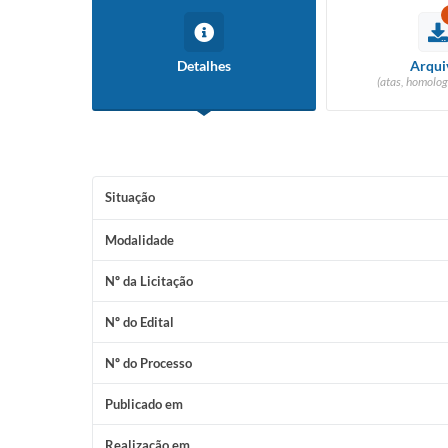
Detalhes
Arqui
(atas, homolog
Situação
Modalidade
Nº da Licitação
Nº do Edital
Nº do Processo
Publicado em
Realização em