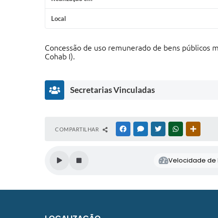
Local
Concessão de uso remunerado de bens públicos m
Cohab I).
Secretarias Vinculadas
S
COMPARTILHAR
FACEBOOK
MESSENGER
TWITTER
WHATSAPP
OUTRAS
E
C
R
Velocidade de l
E
T
A
R
I
A
M