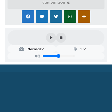
COMPARTILHAR
SEC
RET
ARI
A
MU
NIC
IPA
L DE
OB
RAS
,
PLA
NEJ
AM
ENT
O...