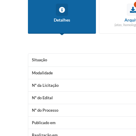
Detalhes
Arqui
(atas, homolog
Situação
Modalidade
Nº da Licitação
Nº do Edital
Nº do Processo
Publicado em
Realização em