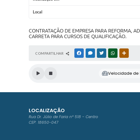
Local
CONTRATAÇÃO DE EMPRESA PARA REFORMA, AD
CARRETA PARA CURSOS DE QUALIFICAÇÃO.
COMPARTILHAR
FACEBOOK
MESSENGER
TWITTER
WHATSAPP
OUTRAS
Velocidade de l
LOCALIZAÇÃO
Rua Dr. Júlio de Faria nº 518 - Centro
CEP: 18650-047