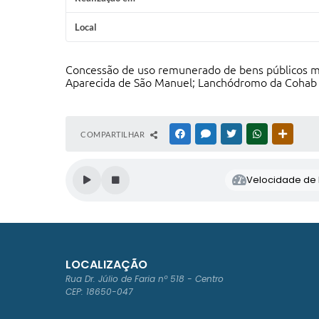
Local
Concessão de uso remunerado de bens públicos m
Aparecida de São Manuel; Lanchódromo da Cohab I
COMPARTILHAR
FACEBOOK
MESSENGER
TWITTER
WHATSAPP
OUTRAS
Velocidade de l
LOCALIZAÇÃO
Rua Dr. Júlio de Faria nº 518 - Centro
CEP: 18650-047