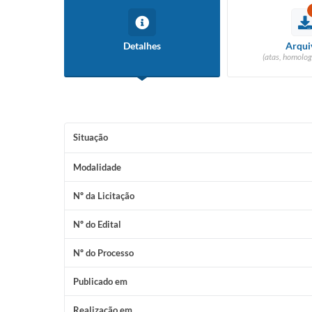
Detalhes
Arqui
(atas, homolog
Situação
Modalidade
Nº da Licitação
Nº do Edital
Nº do Processo
Publicado em
Realização em