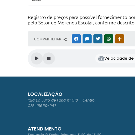
Registro de preços para possível fornecimento po
pelo Setor de Merenda Escolar, conforme descrito
COMPARTILHAR
FACEBOOK
MESSENGER
TWITTER
WHATSAPP
OUTRAS
Velocidade de l
LOCALIZAÇÃO
Rua Dr. Júlio de Faria nº 518 - Centro
CEP: 18650-047
ATENDIMENTO
Segunda à Sexta-feira das 8:00 às 16:00