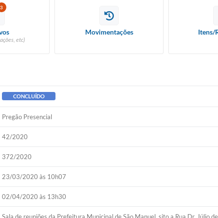
3
vos
Movimentações
Itens/
ações, etc)
CONCLUÍDO
Pregão Presencial
42/2020
372/2020
23/03/2020 às 10h07
02/04/2020 às 13h30
Sala de reuniões da Prefeitura Municipal de São Manuel, sito a Rua Dr. Júlio d