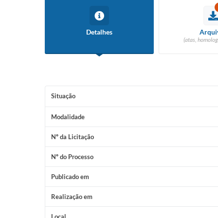
Detalhes
Arqui
(atas, homolog
Situação
Modalidade
Nº da Licitação
Nº do Processo
Publicado em
Realização em
Local