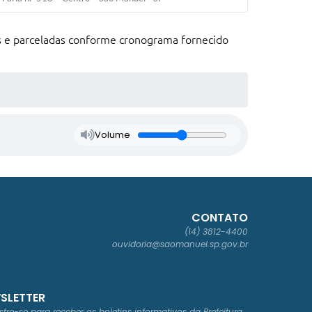
as e parceladas conforme cronograma fornecido
Volume
CONTATO
(14) 3812-4400
ouvidoria@saomanuel.sp.gov.br
SLETTER
tre-se para receber os boletins informativos da Prefeitura