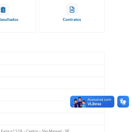
Resultados
Contratos
e Faria n.º 518 – Centro – São Manuel - SP