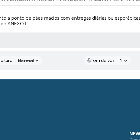
nto a ponto de pães macios com entregas diárias ou esporádic
 no ANEXO I.
 MÍDIAS
eitura:
Tom de voz:
NEW
Cadas