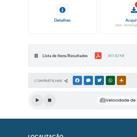
Detalhes
Arqui
(atas, homolog
Lista de Itens/Resultados
307,82 KB
COMPARTILHAR
FACEBOOK
MESSENGER
TWITTER
WHATSAPP
OUTRAS
Velocidade de l
LOCALIZAÇÃO