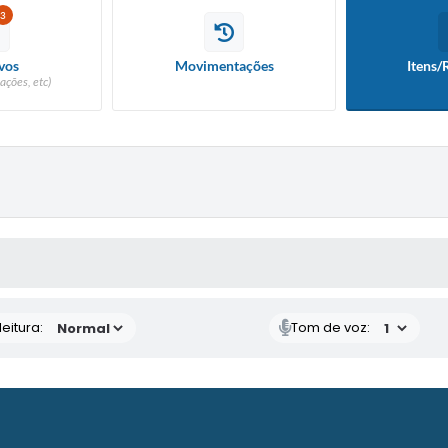
3
vos
Movimentações
Itens/
ações, etc)
 MÍDIAS
eitura:
Tom de voz: