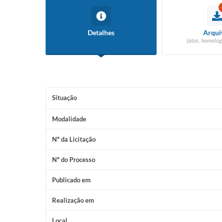
Detalhes
Arqui
(atas, homolog
Situação
Modalidade
Nº da Licitação
Nº do Processo
Publicado em
Realização em
Local