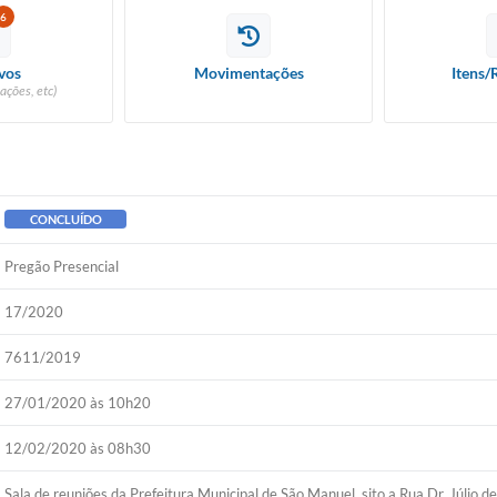
6
vos
Movimentações
Itens/
ações, etc)
CONCLUÍDO
Pregão Presencial
17/2020
7611/2019
27/01/2020 às 10h20
12/02/2020 às 08h30
Sala de reuniões da Prefeitura Municipal de São Manuel, sito a Rua Dr. Júlio d