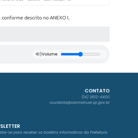
l, conforme descrito no ANEXO I.
Volume
CONTATO
(14) 3812-4400
ouvidoria@saomanuel.sp.gov.br
SLETTER
tre-se para receber os boletins informativos da Prefeitura