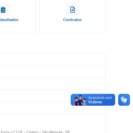
Resultados
Contratos
e Faria n.º 518 – Centro – São Manuel - SP