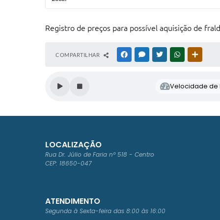
Registro de preços para possível aquisição de fra
COMPARTILHAR
FACEBOOK
MESSENGER
TWITTER
WHATSAPP
OUTRAS
Velocidade de l
LOCALIZAÇÃO
Rua Dr. Júlio de Faria nº 518 - Centro
CEP: 18650-047
ATENDIMENTO
Segunda à Sexta-feira das 8:00 às 16:00