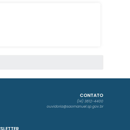
CONTATO
(14) 3812-4400
ouvidoria@saomanuel.sp.gov.br
SLETTER