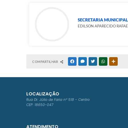
SECRETARIA MUNICIPAL 
EDILSON APARECIDO RAFAE
COMPARTILHAR
FACEBOOK
MESSENGER
TWITTER
WHATSAPP
OUTRAS
LOCALIZAÇÃO
Rua Dr. Júlio de Faria nº 518 - Centro
CEP: 18650-047
ATENDIMENTO