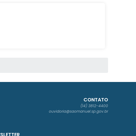
CONTATO
(14) 3812-4400
ouvidoria@saomanuel.sp.gov.br
SLETTER