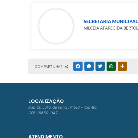
SECRETARIA MUNICIPA
NILCÉIA APARECIDA BERTO
COMPARTILHAR
FACEBOOK
MESSENGER
TWITTER
WHATSAPP
OUTRAS
LOCALIZAÇÃO
Rua Dr. Júlio de Faria nº 518 - Centro
CEP: 18650-047
ATENDIMENTO