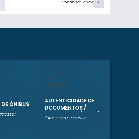
De acordo com as informações repassadas
Continuar lendo
pela concessionária, diversos objetos
ornamentais foram furtados de alguns
jazigos. Ressalta-se que nenhum jazigo foi
violado. A administração do Sistema Prever
está realizando um levantamento
completo dos...
AUTENTICIDADE DE
 DE ÔNIBUS
DOCUMENTOS /
PROTOCOLO / IPTU /
acessar
Clique para acessar
ISS TAXAS /
REGULARIZAÇÃO
CADASTRAL