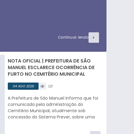
Continuar lendo
NOTA OFICIAL | PREFEITURA DE SÃO
MANUEL ESCLARECE OCORRÊNCIA DE
FURTO NO CEMITÉRIO MUNICIPAL
04 AGO 2026
131
visualizaç
A Prefeitura de São Manuel informa que foi
ões
comunicada pela administração do
Cemitério Municipal, atualmente sob
concessão do Sistema Prever, sobre uma
ocorrência de furto registrada nas
dependências do cemitério nesta semana.