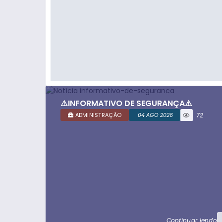
⚠️INFORMATIVO DE SEGURANÇA⚠️
ADMINISTRAÇÃO
04 AGO 2026
72
visualizaç
ões
Continuar lendo