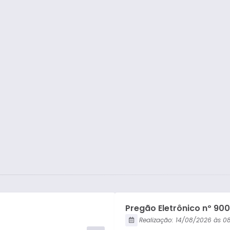
Pregão Presencial
Tomada de Preço
Concorrência Pública
Carta Convite
Pregão Eletrônico nº 90
Realização:
14/08/2026
08