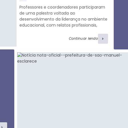
visualizaç
Professores e coordenadores participaram
ões
de uma palestra voltada ao
desenvolvimento da liderança no ambiente
educacional, com relatos profissionais,
troca de experiências e atividades de
integração. César Ribeiro, Consultor e
Continuar lendo
Facilitador do Sebrae, iniciou o encontro
propondo desafios aos participantes e
compartilhando sua trajetória em cargos
de liderança. O palestrante destacou a
influência dos líderes no desempenho das
equipes e incentivou os profissionais a
relatarem...