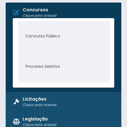
Concursos
Clique para acessar
Concurso Público
Processo Seletivo
Licitações
Clique para acessar
Pregão Presencial
Legislação
Clique para acessar
Tomada de Preço