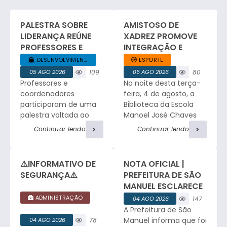
PALESTRA SOBRE
AMISTOSO DE
LIDERANÇA REÚNE
XADREZ PROMOVE
PROFESSORES E
INTEGRAÇÃO E
COORDENADORES
ESPÍRITO ESPORTIVO
DESENVOLVIMENTO... +1
ESPORTE
DA REDE MUNICIPAL
EM SÃO MANUEL.
05 AGO 2026
109
05 AGO 2026
80
Professores e
Na noite desta terça-
visualizaç
visualizaç
ões
ões
coordenadores
feira, 4 de agosto, a
participaram de uma
Biblioteca da Escola
palestra voltada ao
Manoel José Chaves
desenvolvimento da
sediou um amistoso
Continuar lendo
Continuar lendo
liderança no ambiente
de xadrez entre a
educacional, com
equipe da Faculdade
relatos profissionais,
de Medicina e a
⚠️INFORMATIVO DE
NOTA OFICIAL |
troca de experiências
tradicional equipe de
SEGURANÇA⚠️
PREFEITURA DE SÃO
e atividades de
São Manuel. O
MANUEL ESCLARECE
integração. César
encontro reuniu
OCORRÊNCIA DE
ADMINISTRAÇÃO
04 AGO 2026
147
Ribeiro, Consultor e
enxadristas em
FURTO NO
A Prefeitura de São
visualizaç
Facilitador do Sebrae,
partidas de alto nível,
CEMITÉRIO
ões
Manuel informa que foi
04 AGO 2026
78
iniciou o encontro
proporcionando a