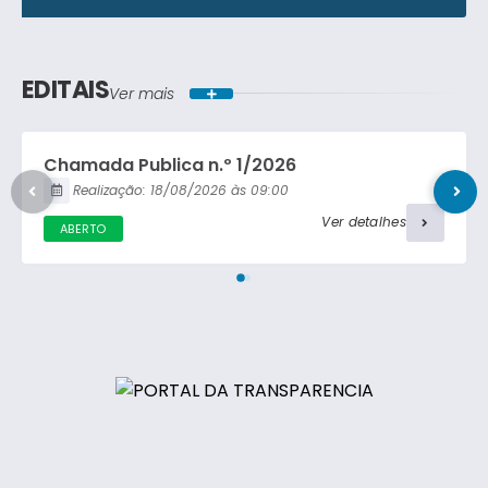
Lei Ordinária
Concorrência Pública
Lei Complementar
EDITAIS
Ver mais
Carta Convite
Decreto
Chamada Publica n.º 1/2026
Portaria
Realização:
18/08/2026
09:00
Ver detalhes
ABERTO