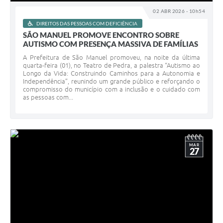
02 ABR 2026 - 10h54
DIREITOS DAS PESSOAS COM DEFICIÊNCIA
SÃO MANUEL PROMOVE ENCONTRO SOBRE
AUTISMO COM PRESENÇA MASSIVA DE FAMÍLIAS
A Prefeitura de São Manuel promoveu, na noite da última
quarta-feira (01), no Teatro de Pedra, a palestra “Autismo ao
Longo da Vida: Construindo Caminhos para a Autonomia e
Independência”, reunindo um grande público e reforçando o
compromisso do município com a inclusão e o cuidado com
as pessoas com...
MAR
27