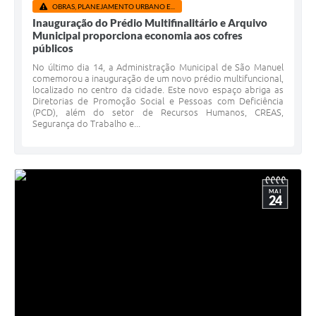
OBRAS, PLANEJAMENTO URBANO E...
Inauguração do Prédio Multifinalitário e Arquivo
Municipal proporciona economia aos cofres
públicos
No último dia 14, a Administração Municipal de São Manuel
comemorou a inauguração de um novo prédio multifuncional,
localizado no centro da cidade. Este novo espaço abriga as
Diretorias de Promoção Social e Pessoas com Deficiência
(PCD), além do setor de Recursos Humanos, CREAS,
Segurança do Trabalho e...
MAI
24