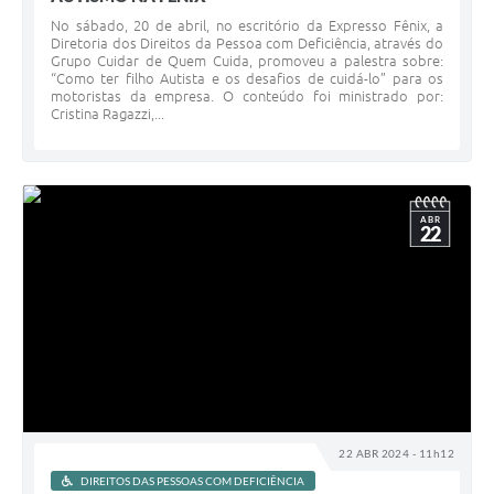
No sábado, 20 de abril, no escritório da Expresso Fênix, a
Diretoria dos Direitos da Pessoa com Deficiência, através do
Grupo Cuidar de Quem Cuida, promoveu a palestra sobre:
“Como ter filho Autista e os desafios de cuidá-lo” para os
motoristas da empresa. O conteúdo foi ministrado por:
Cristina Ragazzi,...
ABR
22
22 ABR 2024 - 11h12
DIREITOS DAS PESSOAS COM DEFICIÊNCIA