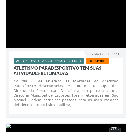
07 MAR 2024 - 14h13
DIREITOS DAS PESSOAS COM DEFICIÊNCIA
ESPORTE
ATLETISMO PARADESPORTIVO TEM SUAS
ATIVIDADES RETOMADAS
No dia 23 de fevereiro, as atividades do Atletismo
Paraolímpico desenvolvidas pela Diretoria Municipal dos
Direitos da Pessoa com Deficiência, em parceria com a
Diretoria Municipal de Esportes, foram retomadas em São
Manuel. Podem participar pessoas com as mais variadas
deficiências, como física, auditiva,...