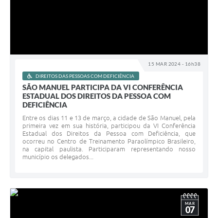
15 MAR 2024 - 16h38
DIREITOS DAS PESSOAS COM DEFICIÊNCIA
SÃO MANUEL PARTICIPA DA VI CONFERÊNCIA
ESTADUAL DOS DIREITOS DA PESSOA COM
DEFICIÊNCIA
Entre os dias 11 e 13 de março, a cidade de São Manuel, pela
primeira vez em sua história, participou da VI Conferência
Estadual dos Direitos da Pessoa com Deficiência, que
ocorreu no Centro de Treinamento Paraolímpico Brasileiro,
na capital paulista. Participaram representando nosso
município os delegados...
MAR
07