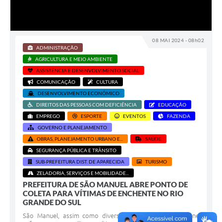
08 MAI 2024 - 08h02
ADMINISTRAÇÃO
AGRICULTURA E MEIO AMBIENTE
ASSISTÊNCIA E DESENVOLVIMENTO SOCIAL
COMUNICAÇÃO
CULTURA
DESENVOLVIMENTO ECONÔMICO
DIREITOS DAS PESSOAS COM DEFICIÊNCIA
EDUCAÇÃO
EMPREGO
ESPORTE
EVENTOS
FAZENDA
GOVERNO E PLANEJAMENTO
OBRAS, PLANEJAMENTO URBANO E...
SAÚDE
SEGURANÇA PÚBLICA E TRÂNSITO
SUB-PREFEITURA DIST. DE APARECIDA
TURISMO
ZELADORIA, SERVIÇOS E MOBILIDADE...
PREFEITURA DE SÃO MANUEL ABRE PONTO DE
COLETA PARA VÍTIMAS DE ENCHENTE NO RIO
GRANDE DO SUL
São Manuel, assim como diversas cidades da região, une