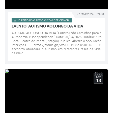
27 MAR 2026 - 09h08
DIREITOS DAS PESSOAS COM DEFICIÊNCIA
EVENTO: AUTISMO AO LONGO DA VIDA
AUTISMO AO LONGO DA VIDA "Construindo Caminhos para a
Autonomia e Independência" Data: 01/04/2026 Horário: 19h
Local: Teatro de Pedra (Estação) Público: Aberto à população
Inscrições: https://forms.gle/WnKK81135dJx9KD16 O
encontro abordará o autismo em diferentes fases da vida,
desde o...
DEZ
13