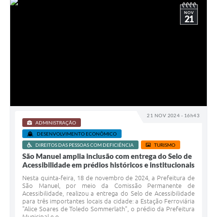
NOV
21
21 NOV 2024 - 16h43
ADMINISTRAÇÃO
DESENVOLVIMENTO ECONÔMICO
DIREITOS DAS PESSOAS COM DEFICIÊNCIA
TURISMO
São Manuel amplia inclusão com entrega do Selo de
Acessibilidade em prédios históricos e institucionais
Nesta quinta-feira, 18 de novembro de 2024, a Prefeitura de
São Manuel, por meio da Comissão Permanente de
Acessibilidade, realizou a entrega do Selo de Acessibilidade
para três importantes locais da cidade: a Estação Ferroviária
"Alice Soares de Toledo Sommerlath", o prédio da Prefeitura
Municipal e o...