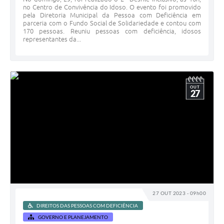
no Centro de Convivência do Idoso. O evento foi promovido
pela Diretoria Municipal da Pessoa com Deficiência em
parceria com o Fundo Social de Solidariedade e contou com
170 pessoas. Reuniu pessoas com deficiência, idosos
representantes da...
OUT
27
27 OUT 2023 - 09h00
DIREITOS DAS PESSOAS COM DEFICIÊNCIA
GOVERNO E PLANEJAMENTO