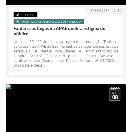
24 MAI 2024 - 10h36
CULTURA
DIREITOS DAS PESSOAS COM DEFICIÊNCIA
Fanfarra às Cegas da APAE quebra estigma do
público
Nos dias 20 e 22 de maio, o projeto de Intervenção “Fanfarra
às Cegas", da APAE de São Manuel, se apresentou nas escolas
estaduais “Dr. Manuel José Chaves” e “Prof. Francisco de
Oliveira Faraco”. Financiado pela Lei Paulo Gustavo e
habilitado pelo Chamamento Público Cultural nº 02/2023, a
proposta é deixar...
MAI
08