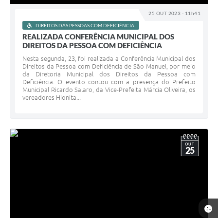
25 OUT 2023 - 11h41
DIREITOS DAS PESSOAS COM DEFICIÊNCIA
REALIZADA CONFERÊNCIA MUNICIPAL DOS
DIREITOS DA PESSOA COM DEFICIÊNCIA
Nesta segunda, 23, foi realizada a Conferência Municipal dos
Direitos da Pessoa com Deficiência de São Manuel, por meio
da Diretoria Municipal dos Direitos da Pessoa com
Deficiência. O evento contou com a presença do Prefeito
Municipal Ricardo Salaro, da Vice-Prefeita Márcia Oliveira, os
vereadores Hionita...
OUT
25