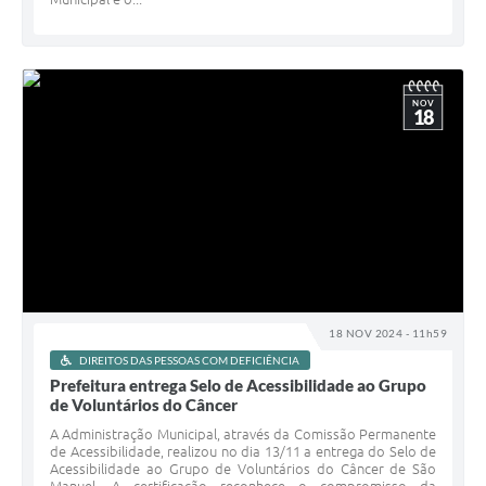
NOV
18
18 NOV 2024 - 11h59
DIREITOS DAS PESSOAS COM DEFICIÊNCIA
Prefeitura entrega Selo de Acessibilidade ao Grupo
de Voluntários do Câncer
A Administração Municipal, através da Comissão Permanente
de Acessibilidade, realizou no dia 13/11 a entrega do Selo de
Acessibilidade ao Grupo de Voluntários do Câncer de São
Manuel. A certificação reconhece o compromisso da