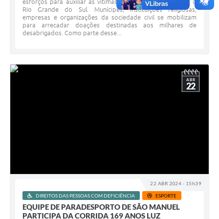
esforços para auxiliar as vítimas da enchente que assola o
Rio Grande do Sul. Munícipes, instituições religiosas,
empresas e organizações da sociedade civil se mobilizam
para arrecadar doações destinadas aos milhares de
desabrigados. Como parte desse...
ABR
22
22 ABR 2024 - 15h39
DIREITOS DAS PESSOAS COM DEFICIÊNCIA
ESPORTE
EQUIPE DE PARADESPORTO DE SÃO MANUEL
PARTICIPA DA CORRIDA 169 ANOS LUZ