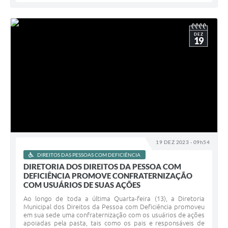
DEZ
19
19 DEZ 2023 - 09h54
DIREITOS DAS PESSOAS COM DEFICIÊNCIA
DIRETORIA DOS DIREITOS DA PESSOA COM
DEFICIÊNCIA PROMOVE CONFRATERNIZAÇÃO
COM USUÁRIOS DE SUAS AÇÕES
Ao longo de toda a última Quarta-feira (13), a Diretoria
Municipal dos Direitos da Pessoa com Deficiência promoveu
em sua sede uma confraternização com os usuários de ações
apoiadas pela pasta, tais como os pais e responsáveis de