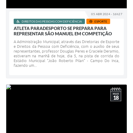
05 ABR 2024 - 16h27
DIREITOS DAS PESSOAS COM DEFICIÊNCIA
ESPORTE
ATLETA PARADESPORTO SE PREPARA PARA
REPRESENTAR SÃO MANUEL EM COMPETIÇÃO
A Administração Municipal, através das Diretorias de Esporte
e Direitos da Pessoa com Deficiência, com o auxílio de seus
representantes, professor Douglas Peres e Graciele Deramio,
estiveram na manhã de hoje, dia 5, na pista de corrida do
Estádio Municipal “João Roberto Pilan” - Campo Do Inca,
fazendo um...
MAR
18