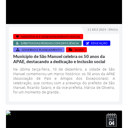
11 DEZ 2024 - 09h56
ASSISTÊNCIA E DESENVOLVIMENTO SOCIAL
DIREITOS DAS PESSOAS COM DEFICIÊNCIA
EDUCAÇÃO
GOVERNO E PLANEJAMENTO
SAÚDE
Município de São Manuel celebra os 50 anos da
APAE, destacando a dedicação e inclusão social
Na última terça-feira, 10 de dezembro, a cidade de São
Manuel comemorou um marco histórico: os 50 anos da APAE
(Associação de Pais e Amigos dos Excepcionais). A
celebração, que contou com a presença do prefeito de São
Manuel, Ricardo Salaro, e da vice-prefeita, Márcia de Oliveira,
foi um momento de grande...
DEZ
04