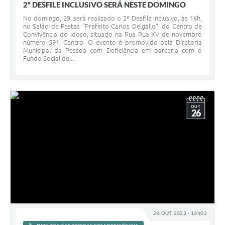
2º DESFILE INCLUSIVO SERÁ NESTE DOMINGO
No domingo, 29, será realizado o 2º Desfile Inclusivo, às 16h,
no Salão de Festas “Prefeito Carlos Delgallo”, do Centro de
Convivência do Idoso, situado na Rua Rua XV de novembro
número 591, Centro. O evento é promovido pela Diretoria
Municipal da Pessoa com Deficiência em parceria com o
Fundo Social de...
OUT
26
26 OUT 2023 - 16h02