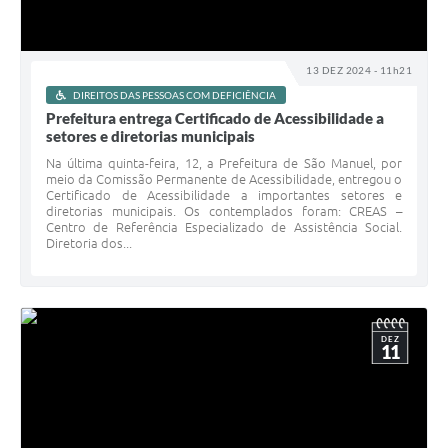
13 DEZ 2024 - 11h21
DIREITOS DAS PESSOAS COM DEFICIÊNCIA
Prefeitura entrega Certificado de Acessibilidade a
setores e diretorias municipais
Na última quinta-feira, 12, a Prefeitura de São Manuel, por
meio da Comissão Permanente de Acessibilidade, entregou o
Certificado de Acessibilidade a importantes setores e
diretorias municipais. Os contemplados foram: CREAS –
Centro de Referência Especializado de Assistência Social.
Diretoria dos...
DEZ
11