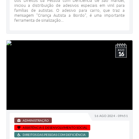
dos Direitos da Pessoa com Deficiência de São Manuel,
iniciou a distribuição de adesivos especiais em vinil para
famílias de autistas. O adesivo para carro, que traz a
mensagem "Criança Autista a Bordo", é uma importante
ferramenta de sinalização...
AGO
16
16 AGO 2024 - 09h51
ADMINISTRAÇÃO
ASSISTÊNCIA E DESENVOLVIMENTO SOCIAL
DIREITOS DAS PESSOAS COM DEFICIÊNCIA