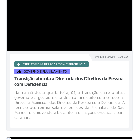
04 DEZ 2024 - 10h15
DIREITOS DAS PESSOAS COM DEFICIÊNCIA
GOVERNO E PLANEJAMENTO
Transição aborda a Diretoria dos Direitos da Pessoa
com Deficiência
Na manhã desta quarta-feira, 04, a transição entre o atual
governo e a gestão eleita deu continuidade com o foco na
Diretoria Municipal dos Direitos da Pessoa com Deficiência. A
reunião ocorreu na sala de reuniões da Prefeitura de São
Manuel, promovendo a troca de informações essenciais para
garantir a...