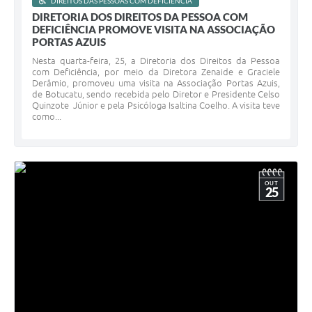
DIREITOS DAS PESSOAS COM DEFICIÊNCIA
DIRETORIA DOS DIREITOS DA PESSOA COM
DEFICIÊNCIA PROMOVE VISITA NA ASSOCIAÇÃO
PORTAS AZUIS
Nesta quarta-feira, 25, a Diretoria dos Direitos da Pessoa
com Deficiência, por meio da Diretora Zenaide e Graciele
Derâmio, promoveu uma visita na Associação Portas Azuis,
de Botucatu, sendo recebida pelo Diretor e Presidente Celso
Quinzote Júnior e pela Psicóloga Isaltina Coelho. A visita teve
como...
OUT
25