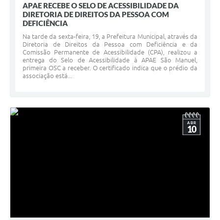
APAE RECEBE O SELO DE ACESSIBILIDADE DA
DIRETORIA DE DIREITOS DA PESSOA COM
DEFICIÊNCIA
Na tarde da sexta-feira, 19, a Prefeitura Municipal, através da
Diretoria de Direitos da Pessoa com Deficiência e da
Comissão Permanente de Acessibilidade (CPA), realizou a
entrega do Selo de Acessibilidade à APAE São Manuel,
primeira OSC a receber. O certificado indica que o prédio da
associação está...
ABR
10