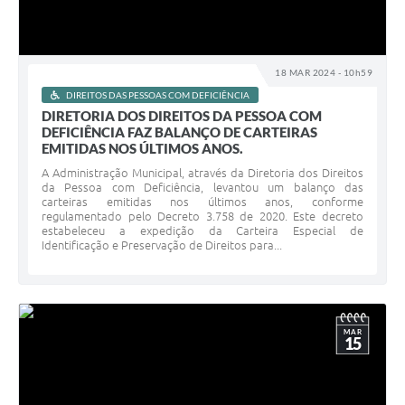
18 MAR 2024 - 10h59
DIREITOS DAS PESSOAS COM DEFICIÊNCIA
DIRETORIA DOS DIREITOS DA PESSOA COM
DEFICIÊNCIA FAZ BALANÇO DE CARTEIRAS
EMITIDAS NOS ÚLTIMOS ANOS.
A Administração Municipal, através da Diretoria dos Direitos
da Pessoa com Deficiência, levantou um balanço das
carteiras emitidas nos últimos anos, conforme
regulamentado pelo Decreto 3.758 de 2020. Este decreto
estabeleceu a expedição da Carteira Especial de
Identificação e Preservação de Direitos para...
MAR
15