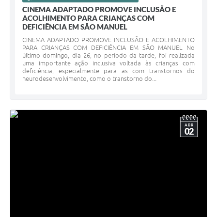
CINEMA ADAPTADO PROMOVE INCLUSÃO E
ACOLHIMENTO PARA CRIANÇAS COM
DEFICIÊNCIA EM SÃO MANUEL
CINEMA ADAPTADO PROMOVE INCLUSÃO E ACOLHIMENTO
PARA CRIANÇAS COM DEFICIÊNCIA EM SÃO MANUEL No
último domingo, dia 26, no período da tarde, foi realizada
uma importante ação inclusiva voltada às crianças com
deficiência, especialmente para as com transtornos do
neurodesenvolvimento, como o transtorno do...
ABR
02