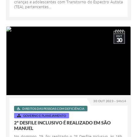
crianças e adolescentes com Transtorno do Espectro Autista
(TEA), pertencentes...
OUT
30
30 OUT 2023 - 14h14
DIREITOS DAS PESSOAS COM DEFICIÊNCIA
GOVERNO E PLANEJAMENTO
2º DESFILE INCLUSIVO É REALIZADO EM SÃO
MANUEL
No domingo, 29, foi realizado o 2º Desfile Inclusivo, às 16h,