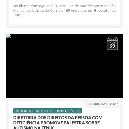
No último domingo, dia 21, a equipe de paradesporto de São
Manuel participou da Corrida 169 Anos Luz, em Botucatu, de
5km.
ABR
22
22 ABR 2024 - 11h44
DIREITOS DAS PESSOAS COM DEFICIÊNCIA
DIRETORIA DOS DIREITOS DA PESSOA COM
DEFICIÊNCIA PROMOVE PALESTRA SOBRE
AUTISMO NA FÊNIX