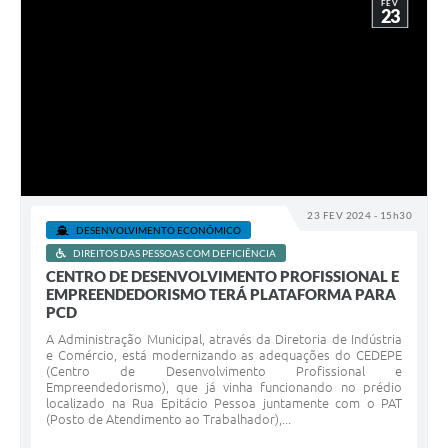
FEV
23
23 FEV 2024 - 15h30
DESENVOLVIMENTO ECONÔMICO
DIREITOS DAS PESSOAS COM DEFICIÊNCIA
CENTRO DE DESENVOLVIMENTO PROFISSIONAL E
EMPREENDEDORISMO TERÁ PLATAFORMA PARA
PCD
A Administração Municipal, através da Diretoria de Indústria
e Comércio, está modernizando as adequações do CEDEPE
(Centro de Desenvolvimento Profissional e
Empreendedorismo), que já vinha funcionando no prédio
localizado na Rua Epitácio Pessoa juntamente com o PAT
(Posto de Atendimento ao Trabalhador),...