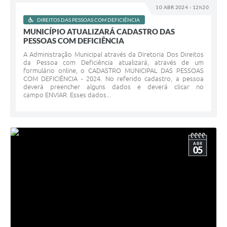
10 ABR 2024 - 12h20
DIREITOS DAS PESSOAS COM DEFICIÊNCIA
MUNICÍPIO ATUALIZARÁ CADASTRO DAS
PESSOAS COM DEFICIÊNCIA
A Administração Municipal através da Diretoria Dos Direitos
da Pessoa com Deficiência atualizará, através de um
formulário online, o CADASTRO MUNICIPAL DAS PESSOAS
COM DEFICIÊNCIA - 2024. No referido cadastro, a pessoa
deverá preencher alguns dados e deverá clicar no
campo ENVIAR. Esses dados...
ABR
05