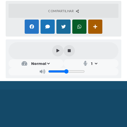
COMPARTILHAR
SEC
RET
ARI
A
MU
NIC
IPA
L DE
EDU
CA
ÇÃ
O
AILT
ON