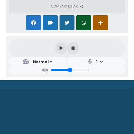
COMPARTILHAR
SEC
RET
ARI
A
MU
NIC
IPA
L DE
SAÚ
DE
EDU
ARD
A
GIM
ENE