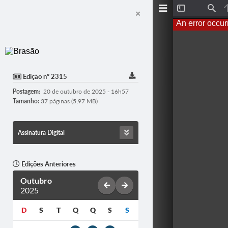
T
F
o
i
An error occur
g
n
g
d
l
e
S
i
d
Edição nº 2315
e
b
Postagem:
20 de outubro de 2025 - 16h57
a
r
Tamanho:
37 páginas (5,97 MB)
Assinatura Digital
Edições Anteriores
Outubro
2025
D
S
T
Q
Q
S
S