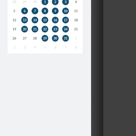
28
29
30
1
2
3
4
5
6
7
8
9
10
11
12
13
14
15
16
17
18
19
20
21
22
23
24
25
26
27
28
29
30
31
1
2
3
4
5
6
7
8