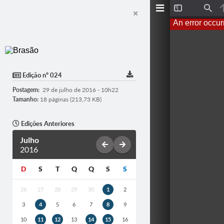
T
F
o
i
An error occur
g
n
g
d
l
e
S
i
d
Edição nº 024
e
b
Postagem:
29 de julho de 2016 - 10h22
a
r
Tamanho:
18 páginas (213,73 KB)
Edições Anteriores
Julho
2016
D
S
T
Q
Q
S
S
26
27
28
29
30
1
2
3
4
5
6
7
8
9
10
11
12
13
14
15
16