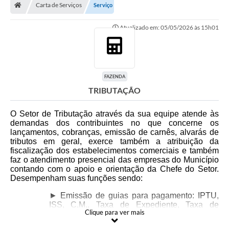
Carta de Serviços
Serviço
Atualizado em: 05/05/2026 às 15h01
FAZENDA
TRIBUTAÇÃO
O Setor de Tributação através da sua equipe atende às
demandas dos contribuintes no que concerne os
lançamentos, cobranças, emissão de carnês, alvarás de
tributos em geral, exerce também a atribuição da
fiscalização dos estabelecimentos comerciais e também
faz o atendimento presencial das empresas do Município
contando com o apoio e orientação da Chefe do Setor.
Desempenham suas funções sendo:
► Emissão de guias para pagamento: IPTU,
ISS, C.M., Taxa de Expediente, Taxa de
Clique para ver mais
Entrada em Projetos de Obras, Taxa de
Vistoria de Habite-se, Habite-se, Taxa da