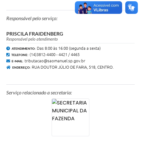
da DECA preenchidas e assinadas, RG, CPF
e comprovante de residência do titular e dos
sócios (se houver), cartão CNPJ, Contrato
Social (se houver), Estatuto (se houver),
Responsável pelo serviço:
Certificado MEI (3 dias úteis);
PRISCILA FRAIDENBERG
► Emissão de Alvará de Funcionamento;
Responsável pelo atendimento
► Emissão de certidões: valor venal para fins
Das 8:00 às 16:00 (segunda a sexta)
ATENDIMENTO:
de inventário (fins de lançamento de IPTU),
(14)3812-4400 - 4421 / 4465
TELEFONE:
positiva e positiva com efeito de negativa
tributacao@saomanuel.sp.gov.br
(mobiliária e imobiliária), inexistência de
E-MAIL:
cadastro, evolução de IPTU;
RUA DOUTOR JÚLIO DE FARIA, 518, CENTRO.
ENDEREÇO:
Serviço relacionado a secretaria: