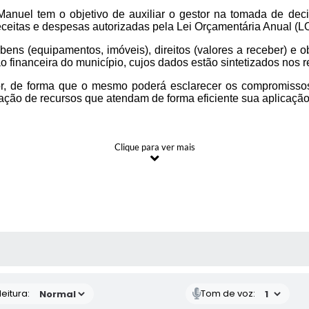
anuel tem o objetivo de auxiliar o gestor na tomada de decis
ceitas e despesas autorizadas pela Lei Orçamentária Anual (L
s (equipamentos, imóveis), direitos (valores a receber) e ob
o financeira do município, cujos dados estão sintetizados nos re
or, de forma que o mesmo poderá esclarecer os compromissos
ilização de recursos que atendam de forma eficiente sua aplicaç
Clique para ver mais
DESP
 MÍDIAS
PE
IPEM
eitura:
Tom de voz: