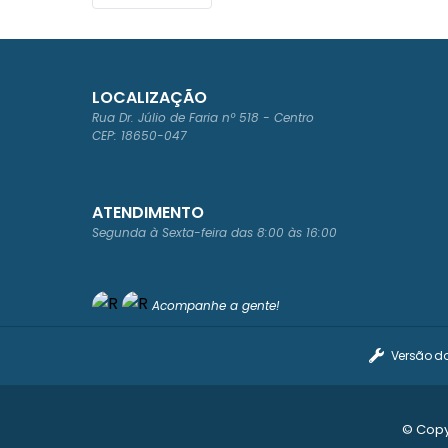
LOCALIZAÇÃO
Rua Dr. Júlio de Faria nº 518 - Centro
CEP: 18650-047
ATENDIMENTO
Segunda à Sexta-feira das 8:00 às 16:00
Acompanhe a gente!
Versão d
© Copy