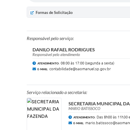
► Encerramento de Balanços Anuais
Formas de Solicitação
Responsável pelo serviço:
DANILO RAFAEL RODRIGUES
Responsável pelo atendimento
08:00 às 17:00 (segunda a sexta)
ATENDIMENTO:
contabilidade@saomanuel.sp.gov.br
E-MAIL:
Serviço relacionado a secretaria:
SECRETARIA MUNICIPAL D
MARIO BATISSOCO
Das 8h00 às 11h30 
ATENDIMENTO:
mario.batissoco@saomanu
E-MAIL: