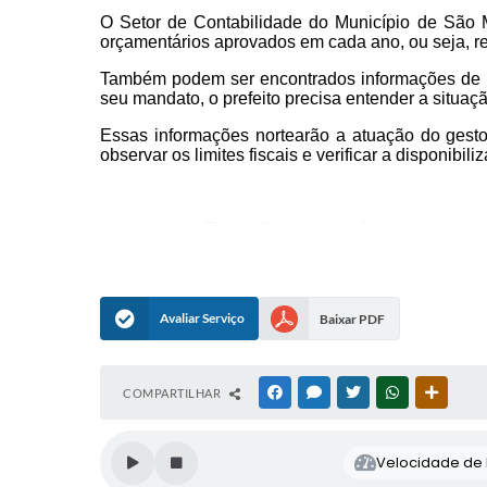
O Setor de Contabilidade do Município de São M
orçamentários aprovados em cada ano, ou seja, re
Também podem ser encontrados informações de ben
seu mandato, o prefeito precisa entender a situaçã
Essas informações nortearão a atuação do gest
observar os limites fiscais e verificar a disponib
► Execução orçamentária
► Abertura de Créditos Adicionais
► Conciliação bancárias
Avaliar Serviço
Baixar PDF
► Envio de Relatórios ao sistema AU
► Envio de Relatório ao SICONFI
COMPARTILHAR
FACEBOOK
MESSENGER
TWITTER
WHATSAPP
OUTRAS
► Envio de Relatório ao SIOPS E SIO
► Preenchimentos dos dados no SAD
Velocidade de l