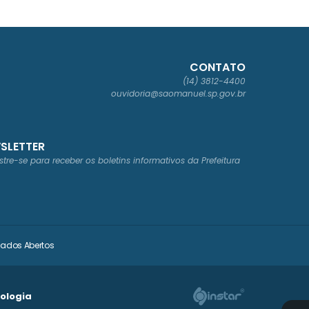
CONTATO
(14) 3812-4400
ouvidoria@saomanuel.sp.gov.br
SLETTER
tre-se para receber os boletins informativos da Prefeitura
ados Abertos
nologia