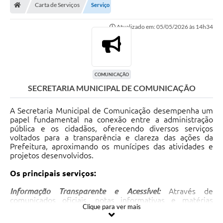
Carta de Serviços
Serviço
Atualizado em: 05/05/2026 às 14h34
COMUNICAÇÃO
SECRETARIA MUNICIPAL DE COMUNICAÇÃO
A Secretaria Municipal de Comunicação desempenha um
papel fundamental na conexão entre a administração
pública e os cidadãos, oferecendo diversos serviços
voltados para a transparência e clareza das ações da
Prefeitura, aproximando os munícipes das atividades e
projetos desenvolvidos.
Os principais serviços:
Informação Transparente e Acessível:
Através de
comunicados oficiais, notas informativas e matérias
Clique para ver mais
publicadas nos canais digitais da Prefeitura, a Diretoria
garante que a população tenha acesso às informações