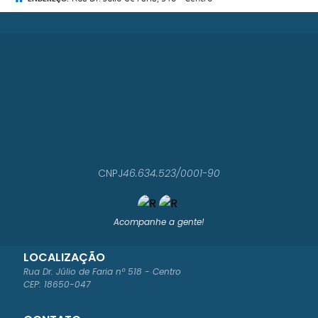
Elaboração, Produção e Fiscalização de Peças de
Divulgação:
A Secretaria é também responsável pela
elaboração, produção e fiscalização de todas as peças de
divulgação contidas no Manual de Identidade Visual do
Município. Esse trabalho garante que todas as
comunicações visuais, como materiais gráficos, digitais e
publicitários, sigam um padrão de qualidade e coerência
com a identidade institucional de São Manuel,
fortalecendo a marca da cidade e promovendo uma
imagem unificada e profissional.
CNPJ
46.634.523/0001-90
Acompanhe a gente!
LOCALIZAÇÃO
Rua Dr. Júlio de Faria nº 518 - Centro
CEP: 18650-047