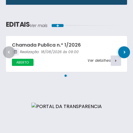
Lei Ordinária
Concorrência Pública
Lei Complementar
EDITAIS
Ver mais
Carta Convite
Decreto
Chamada Publica n.º 1/2026
Portaria
Realização:
18/08/2026
09:00
Ver detalhes
ABERTO