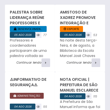
PALESTRA SOBRE
AMISTOSO DE
LIDERANÇA REÚNE
XADREZ PROMOVE
PROFESSORES E
INTEGRAÇÃO E
COORDENADORES
ESPÍRITO ESPORTIVO
DESENVOLVIMENTO... +1
ESPORTE
DA REDE MUNICIPAL
EM SÃO MANUEL.
05 AGO 2026
77
05 AGO 2026
53
Professores e
Na noite desta terça-
visualizaç
visualizaç
ões
ões
coordenadores
feira, 4 de agosto, a
participaram de uma
Biblioteca da Escola
palestra voltada ao
Manoel José Chaves
desenvolvimento da
sediou um amistoso
Continuar lendo
Continuar lendo
liderança no ambiente
de xadrez entre a
educacional, com
equipe da Faculdade
relatos profissionais,
de Medicina e a
⚠️INFORMATIVO DE
NOTA OFICIAL |
troca de experiências
tradicional equipe de
SEGURANÇA⚠️
PREFEITURA DE SÃO
e atividades de
São Manuel. O
MANUEL ESCLARECE
integração. César
encontro reuniu
OCORRÊNCIA DE
ADMINISTRAÇÃO
04 AGO 2026
115
Ribeiro, Consultor e
enxadristas em
FURTO NO
A Prefeitura de São
visualizaç
Facilitador do Sebrae,
partidas de alto nível,
CEMITÉRIO
ões
Manuel informa que foi
04 AGO 2026
55
iniciou o encontro
proporcionando a