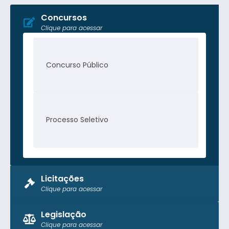
Concursos
Clique para acessar
Concurso Público
Processo Seletivo
Licitações
Clique para acessar
Pregão Presencial
Legislação
Clique para acessar
Tomada de Preço