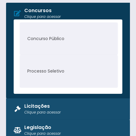
Concursos
Clique para acessar
Concurso Público
Processo Seletivo
Licitações
Clique para acessar
Pregão Presencial
Legislação
Clique para acessar
Tomada de Preço