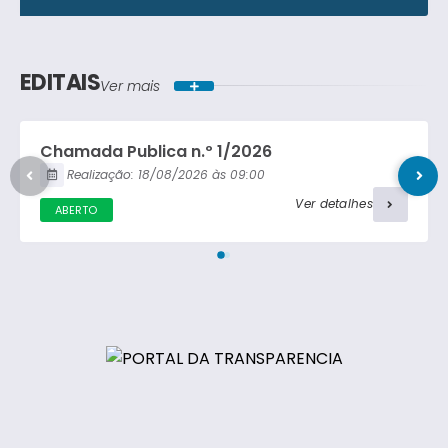
Lei Ordinária
Concorrência Pública
Lei Complementar
EDITAIS
Ver mais
Carta Convite
Decreto
Chamada Publica n.º 1/2026
Portaria
Realização:
18/08/2026
09:00
Ver detalhes
ABERTO