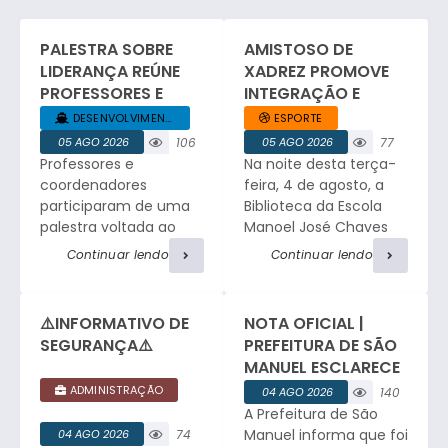
PALESTRA SOBRE
AMISTOSO DE
LIDERANÇA REÚNE
XADREZ PROMOVE
PROFESSORES E
INTEGRAÇÃO E
COORDENADORES
ESPÍRITO ESPORTIVO
DESENVOLVIMENTO... +1
ESPORTE
DA REDE MUNICIPAL
EM SÃO MANUEL.
05 AGO 2026
106
05 AGO 2026
77
Professores e
Na noite desta terça-
visualizaç
visualizaç
ões
ões
coordenadores
feira, 4 de agosto, a
participaram de uma
Biblioteca da Escola
palestra voltada ao
Manoel José Chaves
desenvolvimento da
sediou um amistoso
Continuar lendo
Continuar lendo
liderança no ambiente
de xadrez entre a
educacional, com
equipe da Faculdade
relatos profissionais,
de Medicina e a
⚠️INFORMATIVO DE
NOTA OFICIAL |
troca de experiências
tradicional equipe de
SEGURANÇA⚠️
PREFEITURA DE SÃO
e atividades de
São Manuel. O
MANUEL ESCLARECE
integração. César
encontro reuniu
OCORRÊNCIA DE
ADMINISTRAÇÃO
04 AGO 2026
140
Ribeiro, Consultor e
enxadristas em
FURTO NO
A Prefeitura de São
visualizaç
Facilitador do Sebrae,
partidas de alto nível,
CEMITÉRIO
ões
Manuel informa que foi
04 AGO 2026
74
iniciou o encontro
proporcionando a