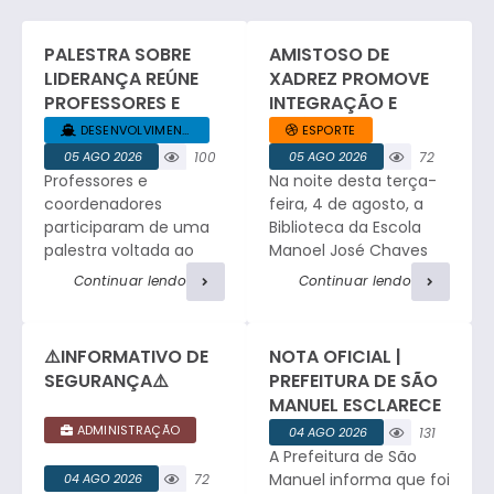
PALESTRA SOBRE
AMISTOSO DE
LIDERANÇA REÚNE
XADREZ PROMOVE
PROFESSORES E
INTEGRAÇÃO E
COORDENADORES
ESPÍRITO ESPORTIVO
DESENVOLVIMENTO... +1
ESPORTE
DA REDE MUNICIPAL
EM SÃO MANUEL.
05 AGO 2026
100
05 AGO 2026
72
Professores e
Na noite desta terça-
visualizaç
visualizaç
ões
ões
coordenadores
feira, 4 de agosto, a
participaram de uma
Biblioteca da Escola
palestra voltada ao
Manoel José Chaves
desenvolvimento da
sediou um amistoso
Continuar lendo
Continuar lendo
liderança no ambiente
de xadrez entre a
educacional, com
equipe da Faculdade
relatos profissionais,
de Medicina e a
⚠️INFORMATIVO DE
NOTA OFICIAL |
troca de experiências
tradicional equipe de
SEGURANÇA⚠️
PREFEITURA DE SÃO
e atividades de
São Manuel. O
MANUEL ESCLARECE
integração. César
encontro reuniu
OCORRÊNCIA DE
ADMINISTRAÇÃO
04 AGO 2026
131
Ribeiro, Consultor e
enxadristas em
FURTO NO
A Prefeitura de São
visualizaç
Facilitador do Sebrae,
partidas de alto nível,
CEMITÉRIO
ões
Manuel informa que foi
04 AGO 2026
72
iniciou o encontro
proporcionando a