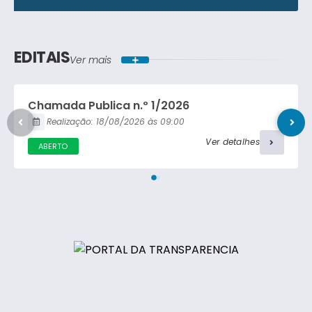
Lei Ordinária
Concorrência Pública
Lei Complementar
EDITAIS
Ver mais
Carta Convite
Decreto
Chamada Publica n.º 1/2026
Portaria
Realização:
18/08/2026
09:00
Ver detalhes
ABERTO