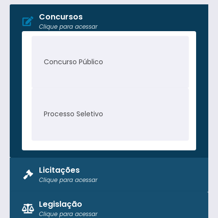
Concursos
Clique para acessar
Concurso Público
Processo Seletivo
Licitações
Clique para acessar
Pregão Presencial
Legislação
Clique para acessar
Tomada de Preço