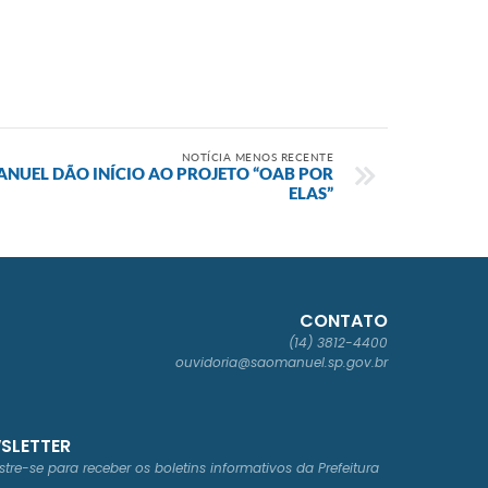
NOTÍCIA MENOS RECENTE
ANUEL DÃO INÍCIO AO PROJETO “OAB POR
ELAS”
CONTATO
(14) 3812-4400
ouvidoria@saomanuel.sp.gov.br
SLETTER
tre-se para receber os boletins informativos da Prefeitura