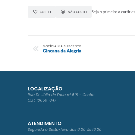
Seja o primeiro a curtir es
GOSTEI
NÃO GOSTEI
NOTÍCIA MAIS RECENTE
Gincana da Alegria
LOCALIZAÇÃO
Rua Dr. Júlio de Faria nº 518 - Centro
CEP: 18650-047
ATENDIMENTO
Segunda à Sexta-feira das 8:00 às 16:00