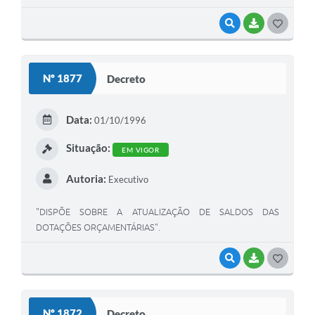
VISUALIZAR
BAIXAR
G
O
S
Nº 1877
Decreto
T
E
Data:
01/10/1996
I
Situação:
EM VIGOR
Autoria:
Executivo
"DISPÕE SOBRE A ATUALIZAÇÃO DE SALDOS DAS
DOTAÇÕES ORÇAMENTÁRIAS".
VISUALIZAR
BAIXAR
G
O
S
Nº 1872
Decreto