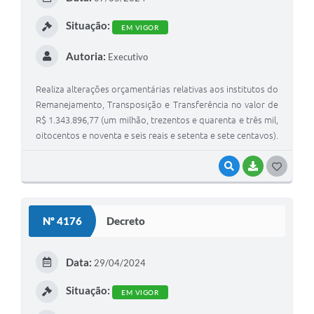
I
Situação:
EM VIGOR
Autoria:
Executivo
Realiza alterações orçamentárias relativas aos institutos do
Remanejamento, Transposição e Transferência no valor de
R$ 1.343.896,77 (um milhão, trezentos e quarenta e três mil,
oitocentos e noventa e seis reais e setenta e sete centavos).
VISUALIZAR
BAIXAR
G
O
S
Nº 4176
Decreto
T
E
Data:
29/04/2024
I
Situação:
EM VIGOR