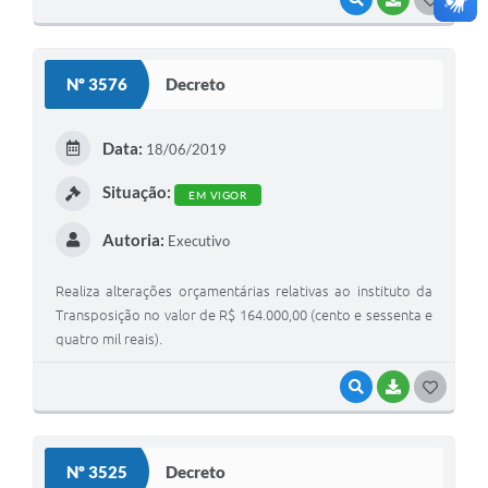
O
S
Nº 3576
Decreto
T
E
Data:
18/06/2019
I
Situação:
EM VIGOR
Autoria:
Executivo
Realiza alterações orçamentárias relativas ao instituto da
Transposição no valor de R$ 164.000,00 (cento e sessenta e
quatro mil reais).
VISUALIZAR
BAIXAR
G
O
S
Nº 3525
Decreto
T