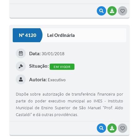
VISUALIZAR
BAIXAR
G
O
S
Nº 4120
Lei Ordinária
T
E
Data:
30/01/2018
I
Situação:
EM VIGOR
Autoria:
Executivo
Dispõe sobre autorização de transferência financeira por
parte do poder executivo municipal ao IMES - Instituto
Municipal de Ensino Superior de São Manuel “Prof. Aldo
Castaldi” e dá outras providências.
VISUALIZAR
BAIXAR
G
O