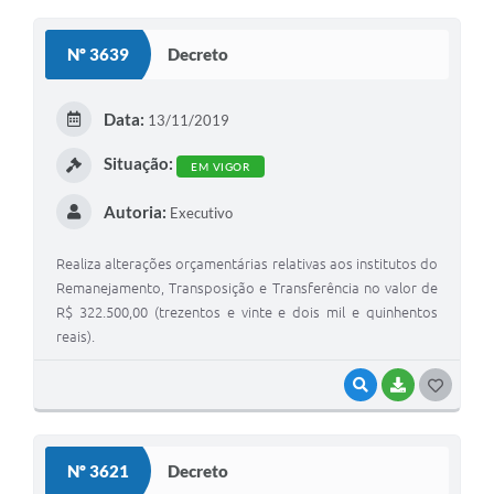
O
S
Nº 3639
Decreto
T
E
Data:
13/11/2019
I
Situação:
EM VIGOR
Autoria:
Executivo
Realiza alterações orçamentárias relativas aos institutos do
Remanejamento, Transposição e Transferência no valor de
R$ 322.500,00 (trezentos e vinte e dois mil e quinhentos
reais).
VISUALIZAR
BAIXAR
G
O
S
Nº 3621
Decreto
T