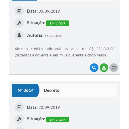
E
Data:
30/09/2019
I
Situação:
EM VIGOR
Autoria:
Executivo
Abre o crédito adicional no valor de R$ 296.045,00
(duzentos e noventa e seis mil e quarenta e cinco reais).
VISUALIZAR
BAIXAR
G
O
S
Nº 3614
Decreto
T
E
Data:
20/09/2019
I
Situação:
EM VIGOR