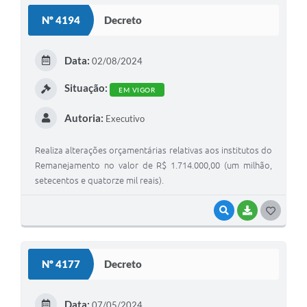
Nº 4194
Decreto
Data:
02/08/2024
Situação:
EM VIGOR
Autoria:
Executivo
Realiza alterações orçamentárias relativas aos institutos do
Remanejamento no valor de R$ 1.714.000,00 (um milhão,
setecentos e quatorze mil reais).
VISUALIZAR
BAIXAR
G
O
S
Nº 4177
Decreto
T
E
Data:
07/05/2024