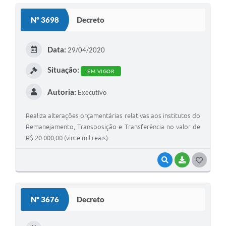
S
Nº 3698
Decreto
T
E
Data:
29/04/2020
I
Situação:
EM VIGOR
Autoria:
Executivo
Realiza alterações orçamentárias relativas aos institutos do
Remanejamento, Transposição e Transferência no valor de
R$ 20.000,00 (vinte mil reais).
VISUALIZAR
BAIXAR
G
O
S
Nº 3676
Decreto
T
E