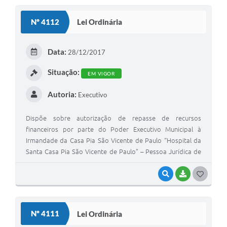
S
Nº 4112
Lei Ordinária
T
E
Data:
28/12/2017
I
Situação:
EM VIGOR
Autoria:
Executivo
Dispõe sobre autorização de repasse de recursos
financeiros por parte do Poder Executivo Municipal à
Irmandade da Casa Pia São Vicente de Paulo “Hospital da
Santa Casa Pia São Vicente de Paulo” – Pessoa Jurídica de
direito privado de São Manuel, Estado de São Paulo.
VISUALIZAR
BAIXAR
G
O
S
Nº 4111
Lei Ordinária
T