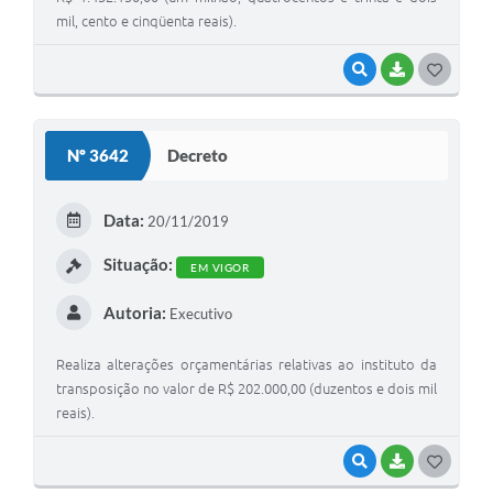
mil, cento e cinqüenta reais).
VISUALIZAR
BAIXAR
G
O
S
Nº 3642
Decreto
T
E
Data:
20/11/2019
I
Situação:
EM VIGOR
Autoria:
Executivo
Realiza alterações orçamentárias relativas ao instituto da
transposição no valor de R$ 202.000,00 (duzentos e dois mil
reais).
VISUALIZAR
BAIXAR
G