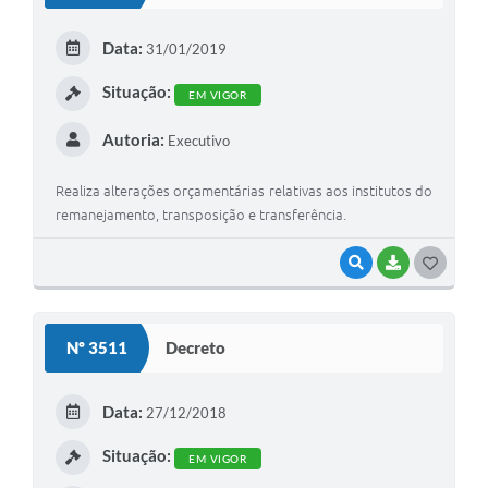
E
Data:
31/01/2019
I
Situação:
EM VIGOR
Autoria:
Executivo
Realiza alterações orçamentárias relativas aos institutos do
remanejamento, transposição e transferência.
VISUALIZAR
BAIXAR
G
O
S
Nº 3511
Decreto
T
E
Data:
27/12/2018
I
Situação:
EM VIGOR