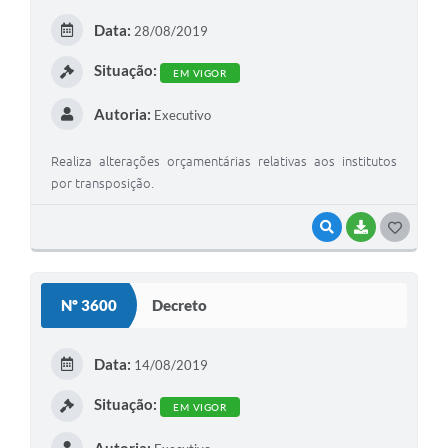
E
Data:
28/08/2019
I
Situação:
EM VIGOR
Autoria:
Executivo
Realiza alterações orçamentárias relativas aos institutos
por transposição.
VISUALIZAR
BAIXAR
G
O
S
Nº 3600
Decreto
T
E
Data:
14/08/2019
I
Situação:
EM VIGOR
Autoria: