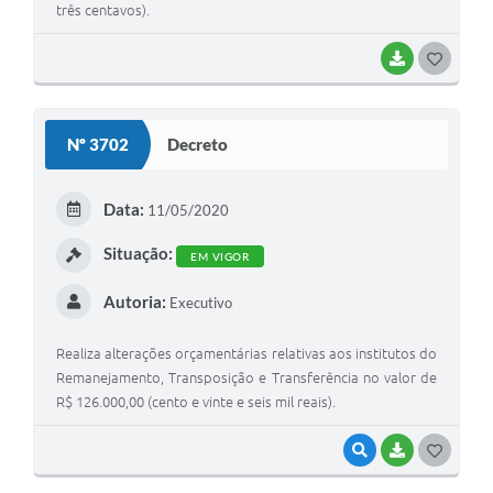
três centavos).
BAIXAR
G
O
S
Nº 3702
Decreto
T
E
Data:
11/05/2020
I
Situação:
EM VIGOR
Autoria:
Executivo
Realiza alterações orçamentárias relativas aos institutos do
Remanejamento, Transposição e Transferência no valor de
R$ 126.000,00 (cento e vinte e seis mil reais).
VISUALIZAR
BAIXAR
G
O