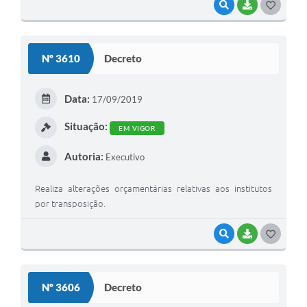
VISUALIZAR
BAIXAR
G
O
S
Nº 3610
Decreto
T
E
Data:
17/09/2019
I
Situação:
EM VIGOR
Autoria:
Executivo
Realiza alterações orçamentárias relativas aos institutos
por transposição.
VISUALIZAR
BAIXAR
G
O
S
Nº 3606
Decreto
T