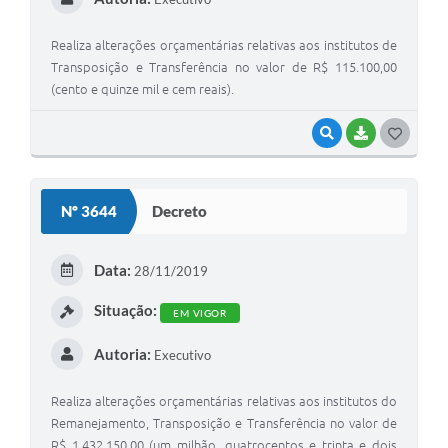
Realiza alterações orçamentárias relativas aos institutos de
Transposição e Transferência no valor de R$ 115.100,00
(cento e quinze mil e cem reais).
VISUALIZAR
BAIXAR
G
O
S
Nº 3644
Decreto
T
E
Data:
28/11/2019
I
Situação:
EM VIGOR
Autoria:
Executivo
Realiza alterações orçamentárias relativas aos institutos do
Remanejamento, Transposição e Transferência no valor de
R$ 1.432.150,00 (um milhão, quatrocentos e trinta e dois