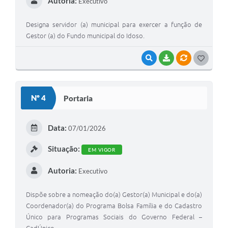
Autoria:
Executivo
Designa servidor (a) municipal para exercer a função de
Gestor (a) do Fundo municipal do Idoso.
VISUALIZAR
BAIXAR
VÍNCULOS
G
O
S
Nº 4
Portaria
T
E
Data:
07/01/2026
I
Situação:
EM VIGOR
Autoria:
Executivo
Dispõe sobre a nomeação do(a) Gestor(a) Municipal e do(a)
Coordenador(a) do Programa Bolsa Família e do Cadastro
Único para Programas Sociais do Governo Federal –