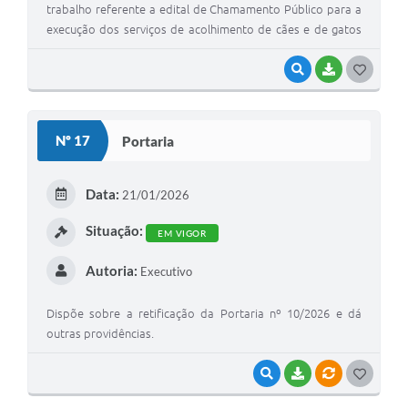
trabalho referente a edital de Chamamento Público para a
execução dos serviços de acolhimento de cães e de gatos
em situação de maus tratos, encaminhados pela Secretaria
Municipal Agricultura e Meio Ambiente, recolhimento de
VISUALIZAR
BAIXAR
G
cães e gatos em situação de abandono, sem proprietários
O
e feridos no município de São Manuel/SP.
S
Nº 17
Portaria
T
E
Data:
21/01/2026
I
Situação:
EM VIGOR
Autoria:
Executivo
Dispõe sobre a retificação da Portaria nº 10/2026 e dá
outras providências.
VISUALIZAR
BAIXAR
VÍNCULOS
G
O