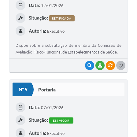
E
Data:
12/01/2026
I
Situação:
RETIFICADA
Autoria:
Executivo
Dispõe sobre a substituição de membro da Comissão de
Avaliação Físico-Funcional de Estabelecimentos de Saúde.
VISUALIZAR
BAIXAR
VÍNCULOS
G
O
S
Nº 9
Portaria
T
E
Data:
07/01/2026
I
Situação:
EM VIGOR
Autoria:
Executivo