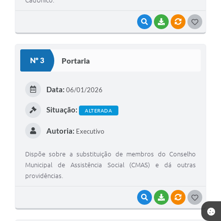
CadÚnico.
VISUALIZAR
BAIXAR
VÍNCULOS
G
O
S
Nº 3
Portaria
T
E
Data:
06/01/2026
I
Situação:
ALTERADA
Autoria:
Executivo
Dispõe sobre a substituição de membros do Conselho
Municipal de Assistência Social (CMAS) e dá outras
providências.
VISUALIZAR
BAIXAR
VÍNCULOS
G
O