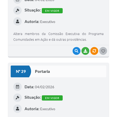
I
Situação:
EM VIGOR
Autoria:
Executivo
Altera membros da Comissão Executiva do Programa
Comunidades em Ação e dá outras providências.
VISUALIZAR
BAIXAR
VÍNCULOS
G
O
S
Nº 29
Portaria
T
E
Data:
04/02/2026
I
Situação:
EM VIGOR
Autoria:
Executivo