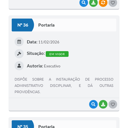
VISUALIZAR
BAIXAR
VÍNCULOS
G
O
S
Nº 36
Portaria
T
E
Data:
11/02/2026
I
Situação:
EM VIGOR
Autoria:
Executivo
DISPÕE SOBRE A INSTAURAÇÃO DE PROCESSO
ADMINISTRATIVO DISCIPLINAR, E DÁ OUTRAS
PROVIDÊNCIAS.
VISUALIZAR
BAIXAR
G
O
S
Nº 35
Portaria