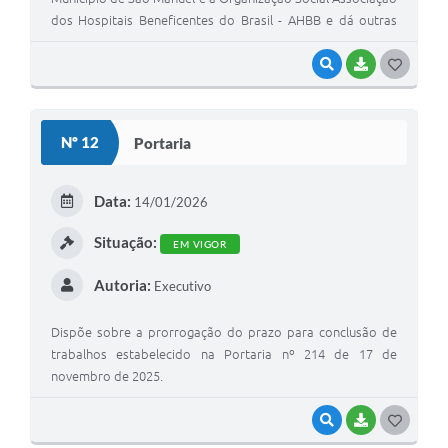
dos Hospitais Beneficentes do Brasil - AHBB e dá outras
providências.
VISUALIZAR
BAIXAR
G
O
S
Nº 12
Portaria
T
E
Data:
14/01/2026
I
Situação:
EM VIGOR
Autoria:
Executivo
Dispõe sobre a prorrogação do prazo para conclusão de
trabalhos estabelecido na Portaria nº 214 de 17 de
novembro de 2025.
VISUALIZAR
BAIXAR
G