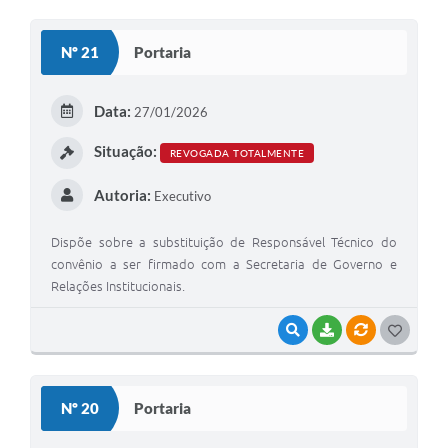
O
S
Nº 21
Portaria
T
E
Data:
27/01/2026
I
Situação:
REVOGADA TOTALMENTE
Autoria:
Executivo
Dispõe sobre a substituição de Responsável Técnico do
convênio a ser firmado com a Secretaria de Governo e
Relações Institucionais.
VISUALIZAR
BAIXAR
VÍNCULOS
G
O
S
Nº 20
Portaria
T