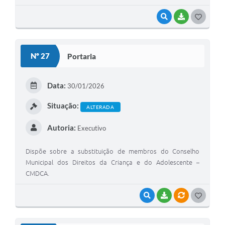
providências.
VISUALIZAR
BAIXAR
G
O
S
Nº 27
Portaria
T
E
Data:
30/01/2026
I
Situação:
ALTERADA
Autoria:
Executivo
Dispõe sobre a substituição de membros do Conselho
Municipal dos Direitos da Criança e do Adolescente –
CMDCA.
VISUALIZAR
BAIXAR
VÍNCULOS
G
O