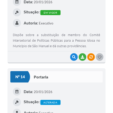
Data:
20/01/2026
I
Situação:
EM VIGOR
Autoria:
Executivo
Dispõe sobre a substituição de membro do Comitê
Intersetorial de Políticas Públicas para a Pessoa Idosa no
Município de São Manuel e dá outras providências.
VISUALIZAR
BAIXAR
VÍNCULOS
G
O
S
Nº 14
Portaria
T
E
Data:
20/01/2026
I
Situação:
ALTERADA
Autoria: