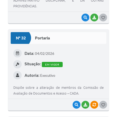
ADMINISTRATIVO DISCIPLINAR, E DÁ OUTRAS
PROVIDÊNCIAS.
VISUALIZAR
BAIXAR
G
O
S
Nº 32
Portaria
T
E
Data:
04/02/2026
I
Situação:
EM VIGOR
Autoria:
Executivo
Dispõe sobre a alteração de membros da Comissão de
Avaliação de Documentos e Acesso – CADA.
VISUALIZAR
BAIXAR
VÍNCULOS
G
O