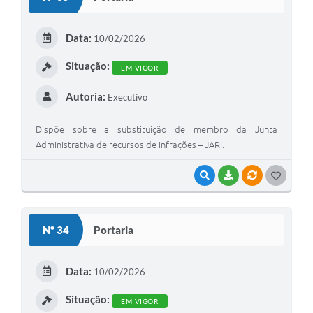
T
E
Data:
10/02/2026
I
Situação:
EM VIGOR
Autoria:
Executivo
Dispõe sobre a substituição de membro da Junta
Administrativa de recursos de infrações – JARI.
VISUALIZAR
BAIXAR
VÍNCULOS
G
O
S
Nº 34
Portaria
T
E
Data:
10/02/2026
I
Situação:
EM VIGOR