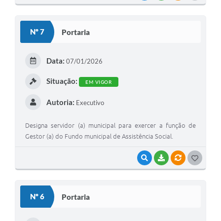
O
S
Nº 7
Portaria
T
E
Data:
07/01/2026
I
Situação:
EM VIGOR
Autoria:
Executivo
Designa servidor (a) municipal para exercer a função de
Gestor (a) do Fundo municipal de Assistência Social.
VISUALIZAR
BAIXAR
VÍNCULOS
G
O
S
Nº 6
Portaria
T
E