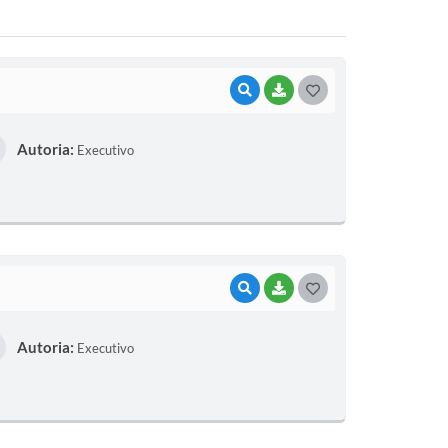
VISUALIZAR
BAIXAR
G
O
Autoria:
Executivo
S
T
E
I
VISUALIZAR
BAIXAR
G
O
Autoria:
Executivo
S
T
E
I