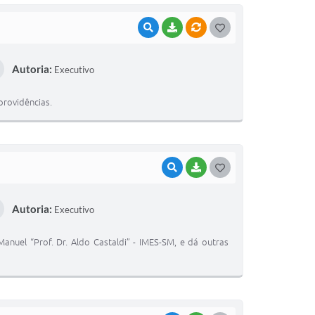
VISUALIZAR
BAIXAR
VÍNCULOS
G
O
Autoria:
Executivo
S
T
providências.
E
I
VISUALIZAR
BAIXAR
G
O
Autoria:
Executivo
S
T
nuel “Prof. Dr. Aldo Castaldi” - IMES-SM, e dá outras
E
I