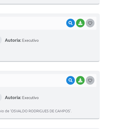
I
VISUALIZAR
BAIXAR
G
O
Autoria:
Executivo
S
T
E
I
VISUALIZAR
BAIXAR
G
O
Autoria:
Executivo
S
T
icípio de ‘OSVALDO RODRIGUES DE CAMPOS’.
E
I