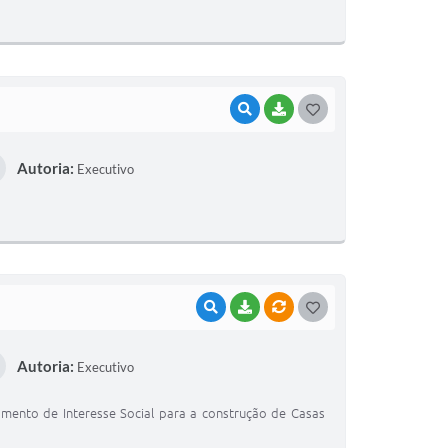
T
E
I
VISUALIZAR
BAIXAR
G
O
Autoria:
Executivo
S
T
E
I
VISUALIZAR
BAIXAR
VÍNCULOS
G
O
Autoria:
Executivo
S
T
amento de Interesse Social para a construção de Casas
E