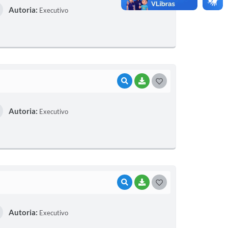
Autoria:
Executivo
S
T
E
I
VISUALIZAR
BAIXAR
G
O
Autoria:
Executivo
S
T
E
I
VISUALIZAR
BAIXAR
G
O
Autoria:
Executivo
S