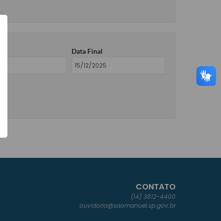
ial
Data Final
CONTATO
(14) 3812-4400
ouvidoria@saomanuel.sp.gov.br