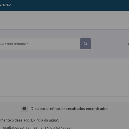
VIDOR
e voce procura?
Dica para refinar os resultados encontrados
amente o desejado. Ex: "dia da água".
ir resultados com a mesma. Ex: dia da -agua.