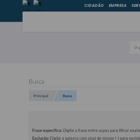
CIDADÃO
EMPRESA
SER
O qu
Busca
Principal
Busca
Frase específica:
Digite a frase entre aspas para filtrar exat
Exclusão:
Digite a palavra com sinal de menos (-) para exclu