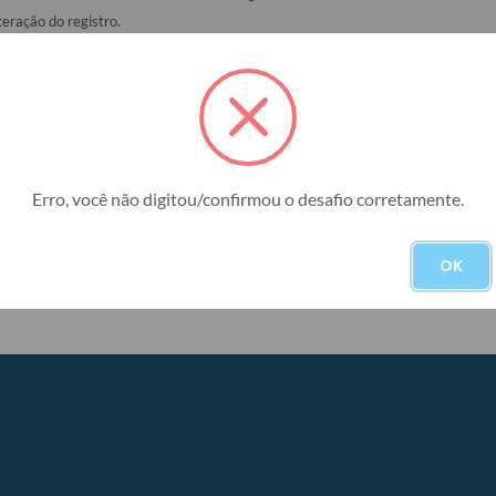
teração do registro.
Data Inic
Erro, você não digitou/confirmou o desafio corretamente.
BUSCAR
OK