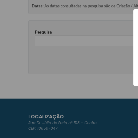
Datas:
As datas consultadas na pesquisa são de Criação / Al
Pesquisa
LOCALIZAÇÃO
Rua Dr. Júlio de Faria nº 518 - Centro
CEP: 18650-047