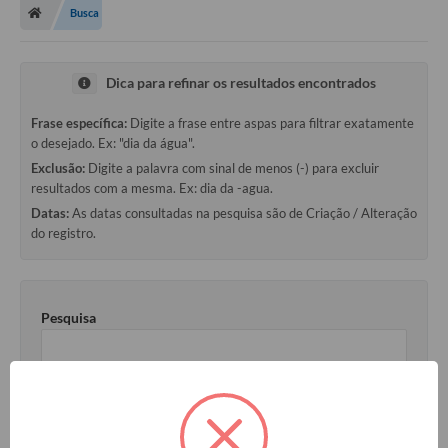
Busca
Dica para refinar os resultados encontrados
Frase específica:
Digite a frase entre aspas para filtrar exatamente
o desejado. Ex: "dia da água".
Exclusão:
Digite a palavra com sinal de menos (-) para excluir
resultados com a mesma. Ex: dia da -agua.
Datas:
As datas consultadas na pesquisa são de Criação / Alteração
do registro.
Pesquisa
Data Inicial