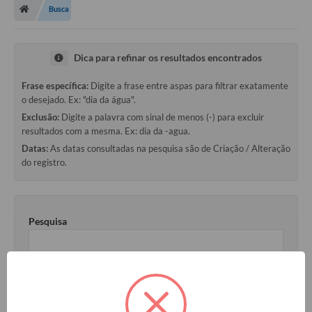
Busca
Dica para refinar os resultados encontrados
Frase específica:
Digite a frase entre aspas para filtrar exatamente
o desejado. Ex: "dia da água".
Exclusão:
Digite a palavra com sinal de menos (-) para excluir
resultados com a mesma. Ex: dia da -agua.
Datas:
As datas consultadas na pesquisa são de Criação / Alteração
do registro.
Pesquisa
Data Inicial