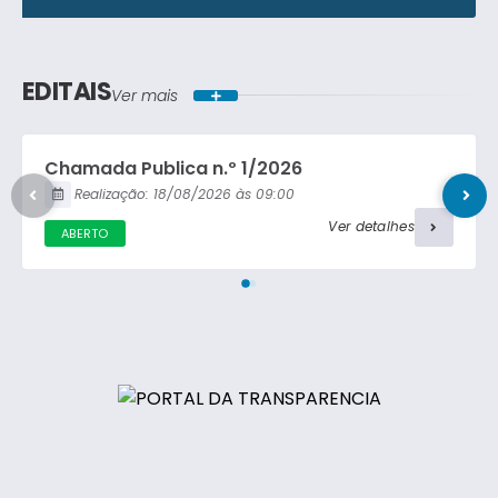
Lei Ordinária
Concorrência Pública
Lei Complementar
EDITAIS
Ver mais
Carta Convite
Decreto
Chamada Publica n.º 1/2026
Portaria
Realização:
18/08/2026
09:00
Ver detalhes
ABERTO