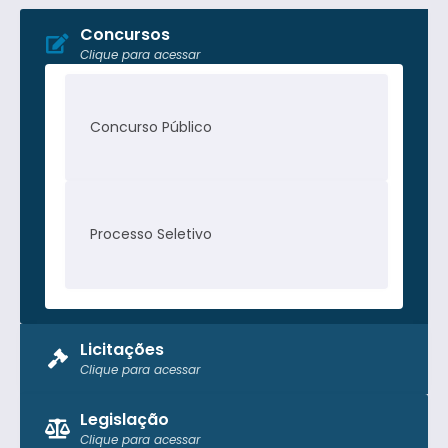
Concursos
Clique para acessar
Concurso Público
Processo Seletivo
Licitações
Clique para acessar
Pregão Presencial
Legislação
Clique para acessar
Tomada de Preço