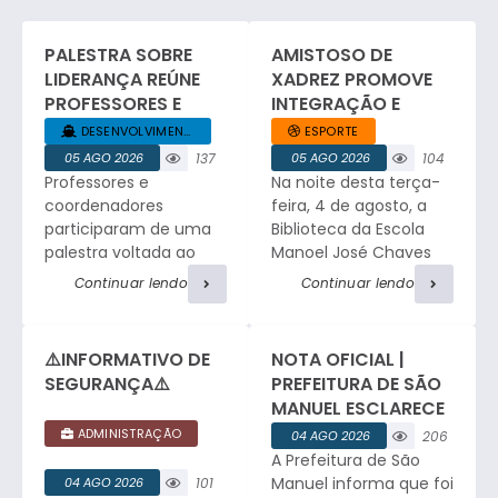
PALESTRA SOBRE
AMISTOSO DE
LIDERANÇA REÚNE
XADREZ PROMOVE
PROFESSORES E
INTEGRAÇÃO E
COORDENADORES
ESPÍRITO ESPORTIVO
DESENVOLVIMENTO... +1
ESPORTE
DA REDE MUNICIPAL
EM SÃO MANUEL.
05 AGO 2026
137
05 AGO 2026
104
Professores e
Na noite desta terça-
visualizaç
visualizaç
ões
ões
coordenadores
feira, 4 de agosto, a
participaram de uma
Biblioteca da Escola
palestra voltada ao
Manoel José Chaves
desenvolvimento da
sediou um amistoso
Continuar lendo
Continuar lendo
liderança no ambiente
de xadrez entre a
educacional, com
equipe da Faculdade
relatos profissionais,
de Medicina e a
⚠️INFORMATIVO DE
NOTA OFICIAL |
troca de experiências
tradicional equipe de
SEGURANÇA⚠️
PREFEITURA DE SÃO
e atividades de
São Manuel. O
MANUEL ESCLARECE
integração. César
encontro reuniu
OCORRÊNCIA DE
ADMINISTRAÇÃO
04 AGO 2026
206
Ribeiro, Consultor e
enxadristas em
FURTO NO
A Prefeitura de São
visualizaç
Facilitador do Sebrae,
partidas de alto nível,
CEMITÉRIO
ões
Manuel informa que foi
04 AGO 2026
101
iniciou o encontro
proporcionando a