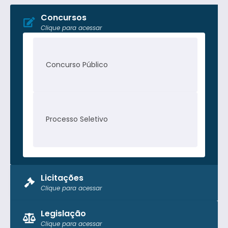
Concursos
Clique para acessar
Concurso Público
Processo Seletivo
Licitações
Clique para acessar
Pregão Presencial
Legislação
Clique para acessar
Tomada de Preço