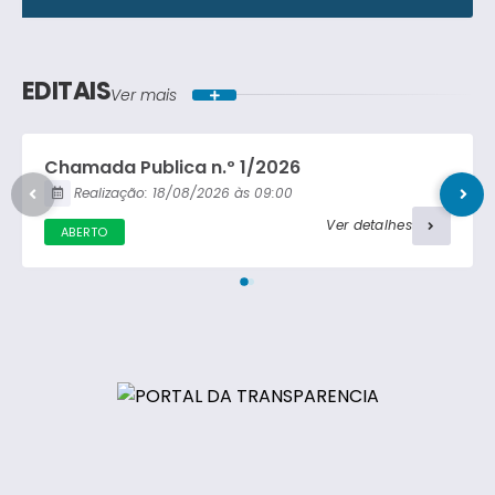
Lei Ordinária
Concorrência Pública
Lei Complementar
EDITAIS
Ver mais
Carta Convite
Decreto
Chamada Publica n.º 1/2026
Portaria
Realização:
18/08/2026
09:00
Ver detalhes
ABERTO